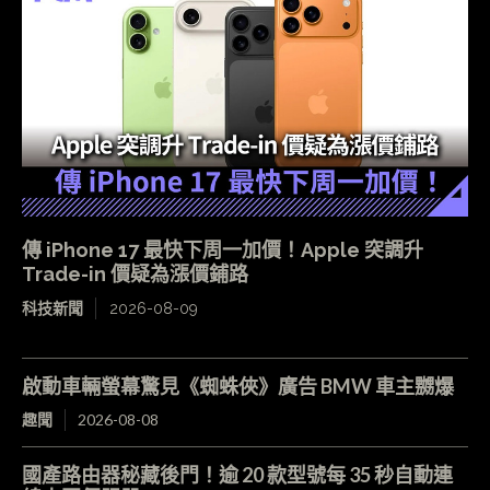
傳 iPhone 17 最快下周一加價！Apple 突調升
Trade-in 價疑為漲價鋪路
科技新聞
2026-08-09
啟動車輛螢幕驚見《蜘蛛俠》廣告 BMW 車主嬲爆
趣聞
2026-08-08
國產路由器秘藏後門！逾 20 款型號每 35 秒自動連