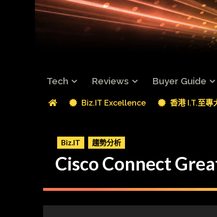
Tech
Reviews
Buyer Guide
Biz.IT Excellence
香港 I.T.至
Biz.IT
趨勢分析
Cisco Connect 