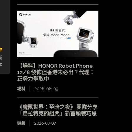
章
減
本
【場料】HONOR Robot Phone
12/8 發佈但香港未必出？代理：
正努力爭取中
場料
2026-08-09
《魔獸世界：至暗之夜》 團隊分享
「烏拉特克的詛咒」新首領戰巧思
遊戲
2026-08-09