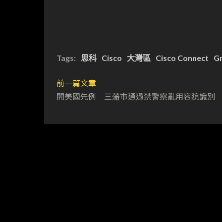
Tags:
思科
Cisco
大灣區
Cisco Connect
Gr
前一篇文章
開美國先例 三藩市通過禁警察亂用容貌識別