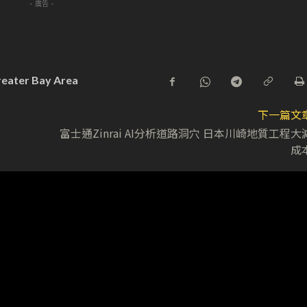
- 廣告 -
eater Bay Area
下一篇文
富士通Zinrai AI分析道路洞穴 日本川崎地質工程大
成