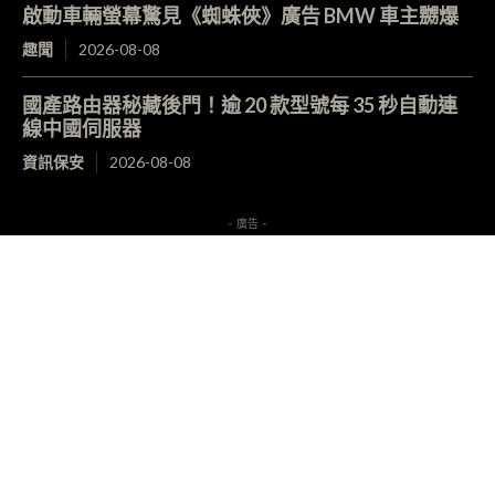
啟動車輛螢幕驚見《蜘蛛俠》廣告 BMW 車主嬲爆
趣聞
2026-08-08
國產路由器秘藏後門！逾 20 款型號每 35 秒自動連
線中國伺服器
資訊保安
2026-08-08
- 廣告 -