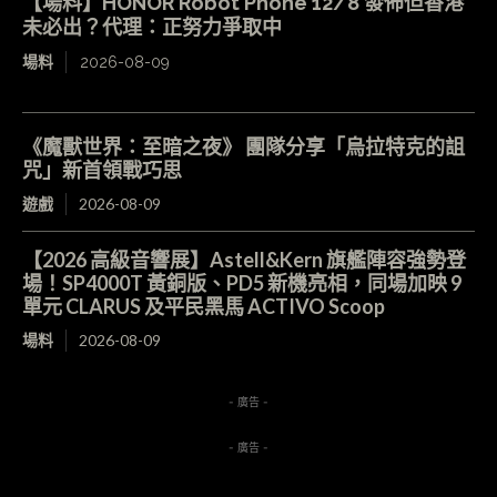
【場料】HONOR Robot Phone 12/8 發佈但香港
未必出？代理：正努力爭取中
場料
2026-08-09
《魔獸世界：至暗之夜》 團隊分享「烏拉特克的詛
咒」新首領戰巧思
遊戲
2026-08-09
【2026 高級音響展】Astell&Kern 旗艦陣容強勢登
場！SP4000T 黃銅版、PD5 新機亮相，同場加映 9
單元 CLARUS 及平民黑馬 ACTIVO Scoop
場料
2026-08-09
- 廣告 -
- 廣告 -