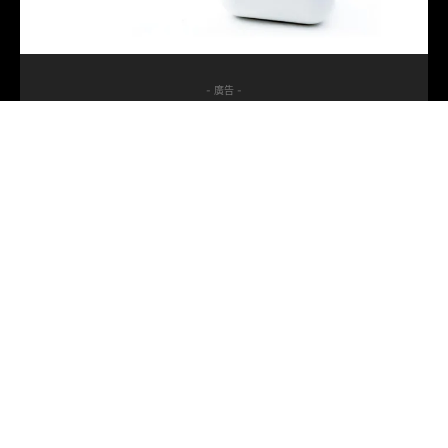
- 廣告 -