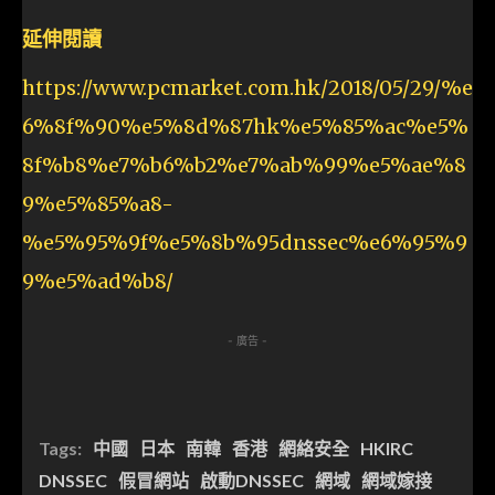
延伸閱讀
https://www.pcmarket.com.hk/2018/05/29/%e
6%8f%90%e5%8d%87hk%e5%85%ac%e5%
8f%b8%e7%b6%b2%e7%ab%99%e5%ae%8
9%e5%85%a8-
%e5%95%9f%e5%8b%95dnssec%e6%95%9
9%e5%ad%b8/
- 廣告 -
Tags:
中國
日本
南韓
香港
網絡安全
HKIRC
DNSSEC
假冒網站
啟動DNSSEC
網域
網域嫁接