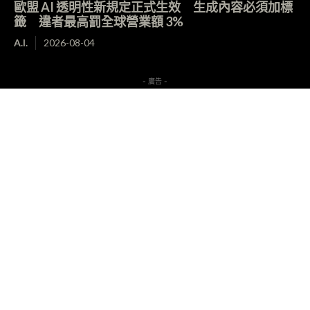
歐盟 AI 透明性新規定正式生效 生成內容必須加標
籤 違者最高罰全球營業額 3%
A.I.
2026-08-04
- 廣告 -