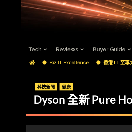
Tech
Reviews
Buyer Guide
Biz.IT Excellence
香港 I.T.至
科技新聞
健康
Dyson 全新 Pure 