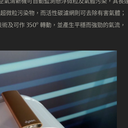
ptomic 空氣清新機可自動監測懸浮微粒及氣體污染，其長
95 % 的超微粒污染物，而活性碳濾網則可去除有害氣體；
ie 技術及可作 350° 轉動，並產生平穩而強勁的氣流，