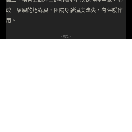
成一層層的絕緣層，阻隔身體溫度流失，有保暖作
用。
- 廣告 -