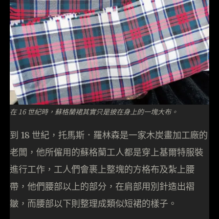
在 16 世紀時，蘇格蘭裙其實只是披在身上的一塊大布。
到 18 世紀，托馬斯．羅林森是一家木炭畫加工廠的
老闆，他所僱用的蘇格蘭工人都是穿上基爾特服裝
進行工作，工人們會裹上整塊的方格布及紮上腰
帶，他們腰部以上的部分，在肩部用別針造出褶
皺，而腰部以下則整理成類似短裙的樣子。