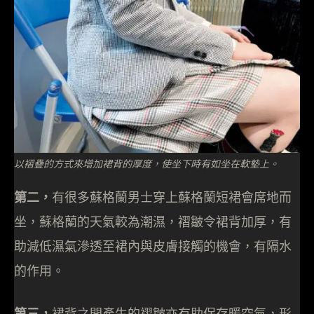
以褶疊的方式來增加裙背的厚度，使坐下時有如坐在軟墊上。
第二，
有很多蘇格蘭男士穿上蘇格蘭短裙會席地而
坐，蘇格蘭的天氣較為潮濕，褶皺令裙背加厚，有
助減低濕氣滲透至裙內與皮膚接觸的機會，有隔水
的作用。
第三，
裙背之間產生的褶皺亦有助保存暖空氣，形