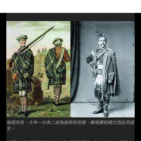
後經改良，大布一分為二成為披肩和短裙，蘇格蘭短裙也因此而誕
生。