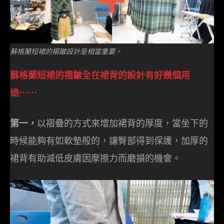
蘇格蘭短裙的褶皺設計是相當重要。
蘇格蘭短裙的褶皺全在裙背的設計有好幾個用
途⋯⋯
第一，
以褶疊的方式來增加裙背的厚度，當坐下的
時候能夠有如軟墊般的，讓臀部得到保護，加厚的
裙背有助減低皮膚因摩擦力而磨損的機會。