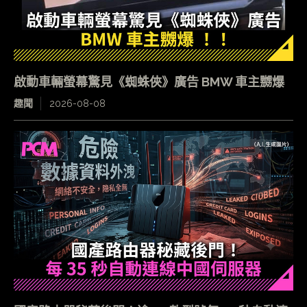
啟動車輛螢幕驚見《蜘蛛俠》廣告 BMW 車主嬲爆
趣聞
2026-08-08