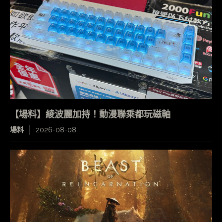
【場料】綾波麗加持！動漫聯乘都玩磁軸
場料
2026-08-08