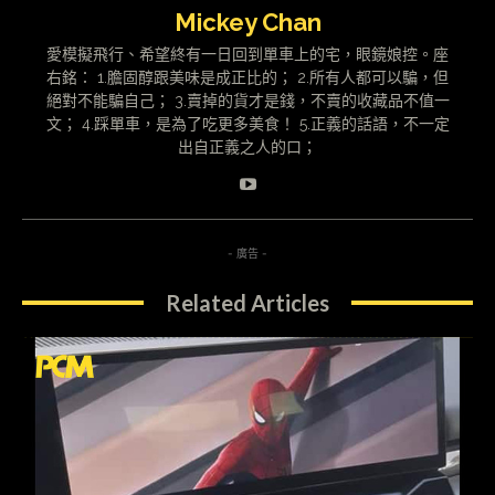
Mickey Chan
愛模擬飛行、希望終有一日回到單車上的宅，眼鏡娘控。座
右銘： 1.膽固醇跟美味是成正比的； 2.所有人都可以騙，但
絕對不能騙自己； 3.賣掉的貨才是錢，不賣的收藏品不值一
文； 4.踩單車，是為了吃更多美食！ 5.正義的話語，不一定
出自正義之人的口；
- 廣告 -
Related Articles