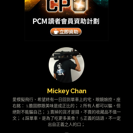
Mickey Chan
愛模擬飛行、希望終有一日回到單車上的宅，眼鏡娘控。座
右銘： 1.膽固醇跟美味是成正比的； 2.所有人都可以騙，但
絕對不能騙自己； 3.賣掉的貨才是錢，不賣的收藏品不值一
文； 4.踩單車，是為了吃更多美食！ 5.正義的話語，不一定
出自正義之人的口；