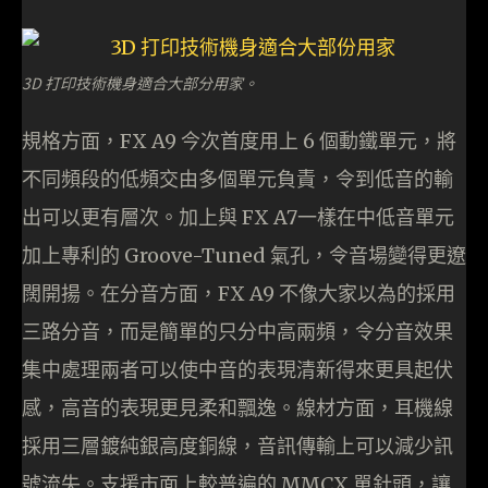
3D 打印技術機身適合大部分用家。
規格方面，FX A9 今次首度用上 6 個動鐵單元，將
不同頻段的低頻交由多個單元負責，令到低音的輸
出可以更有層次。加上與 FX A7一樣在中低音單元
加上專利的 Groove-Tuned 氣孔，令音場變得更遼
闊開揚。在分音方面，FX A9 不像大家以為的採用
三路分音，而是簡單的只分中高兩頻，令分音效果
集中處理兩者可以使中音的表現清新得來更具起伏
感，高音的表現更見柔和飄逸。線材方面，耳機線
採用三層鍍純銀高度銅線，音訊傳輸上可以減少訊
號流失。支援市面上較普遍的 MMCX 單針頭，讓