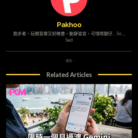
Pakhoo
跑步者，玩開音樂又好睇書。動靜皆宜，可惜唔靚仔... So _
Sad
- 廣告 -
Related Articles