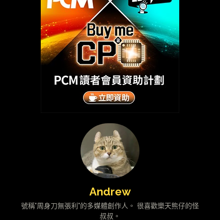
Andrew
號稱"周身刀無張利"的多媒體創作人。 很喜歡樂天熊仔的怪
叔叔。