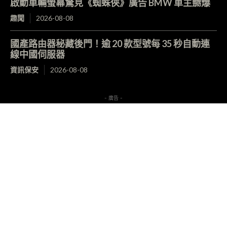
啟動車輛螢幕驚見《蜘蛛俠》廣告 BMW 車主嬲爆
趣聞
2026-08-08
國產路由器秘藏後門！逾 20 款型號每 35 秒自動連
線中國伺服器
資訊保安
2026-08-08
- 廣告 -