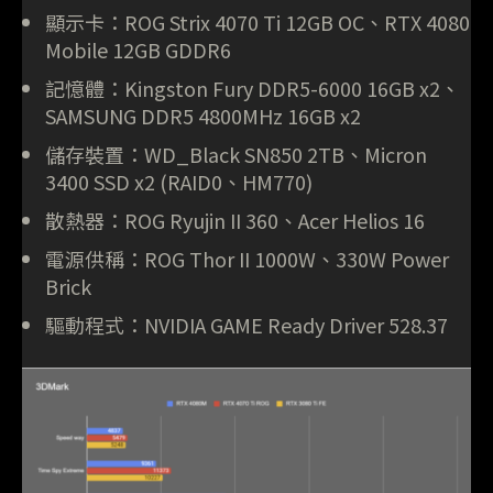
顯示卡：ROG Strix 4070 Ti 12GB OC、RTX 4080
Mobile 12GB GDDR6
記憶體：Kingston Fury DDR5-6000 16GB x2、
SAMSUNG DDR5 4800MHz 16GB x2
儲存裝置：WD_Black SN850 2TB、Micron
3400 SSD x2 (RAID0、HM770)
散熱器：ROG Ryujin II 360、Acer Helios 16
電源供稱：ROG Thor II 1000W、330W Power
Brick
驅動程式：NVIDIA GAME Ready Driver 528.37