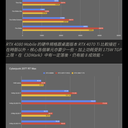
RTX 4080 Mobile 的硬件規格跟桌面版本 RTX 4070 Ti 比較接近，
在時脈以外，核心各個單元亦要少一些，加上功耗受到 175W TGP
上限，在《3DMark》中有一定落後，仍有逾 8 成效能。