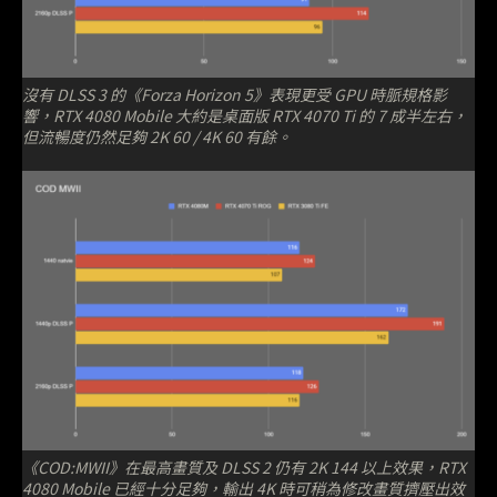
沒有 DLSS 3 的《Forza Horizon 5》表現更受 GPU 時脈規格影
響，RTX 4080 Mobile 大約是桌面版 RTX 4070 Ti 的 7 成半左右，
但流暢度仍然足夠 2K 60 / 4K 60 有餘。
《COD:MWII》在最高畫質及 DLSS 2 仍有 2K 144 以上效果，RTX
4080 Mobile 已經十分足夠，輸出 4K 時可稍為修改畫質擠壓出效