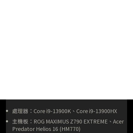
處理器：Core i9-13900K、Core i9-13900HX
主機板：ROG MAXIMUS Z790 EXTREME、Acer
Predator Helios 16 (HM770)