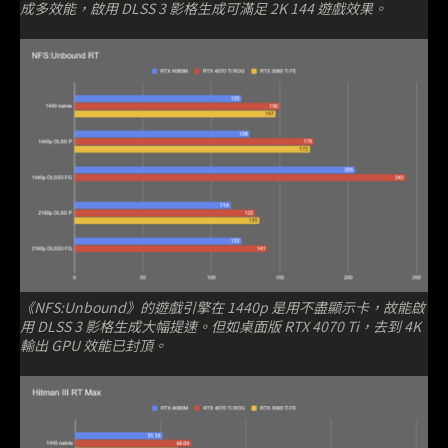
成多效能，啟用 DLSS 3 影格生成可滿足 2K 144 遊戲效果。
《NFS:Unbound》的遊戲引擎在 1440p 是用不盡顯示卡，故能啟
用 DLSS 3 影格生成大幅提速。但如桌面版 RTX 4070 Ti，去到 4K
輸出 GPU 效能已封頂。