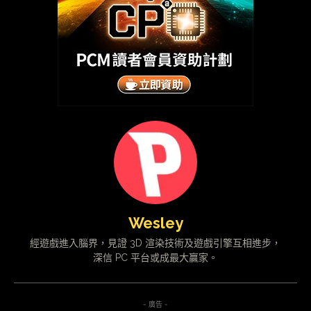
Wesley
經遊戲進入腦界，見證 3D 渲染技術及遊戲引擎互相進步，
深信 PC 平台或成最大贏家。
- 廣告 -