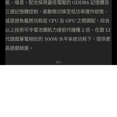
能、噪音，配合採用最低電壓的 GDDR6 記憶體及
三速記憶體控制，能動態切換至低功率運作狀態，
或是按負載將功耗從 CPU 及 GPU 之間調配，綜合
以上技術可令電池續航力達前代機種 2 倍。在跟 12
代遊戲筆電相近的 300W 水平系統功耗下，提供更
高遊戲幀速。
- 廣告 -