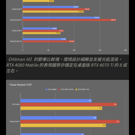
《Hitman III》的節奏比較慢，環境設計細緻並支援光追渲染，
RTX 4080 Mobile 的表現趨勢亦穩定在桌面版 RTX 4070 Ti 的 8 成
左右。