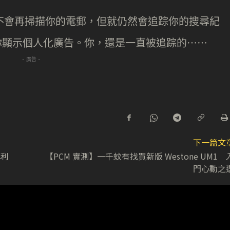
e 不會再掃描你的電郵，但就仍然會追踪你的搜尋紀
來為你顯示個人化廣告。你，還是一直被追踪的⋯⋯
- 廣告 -
下一篇文
專利
【PCM 實測】一千蚊有找買新版 Westone UM1 
門心動之