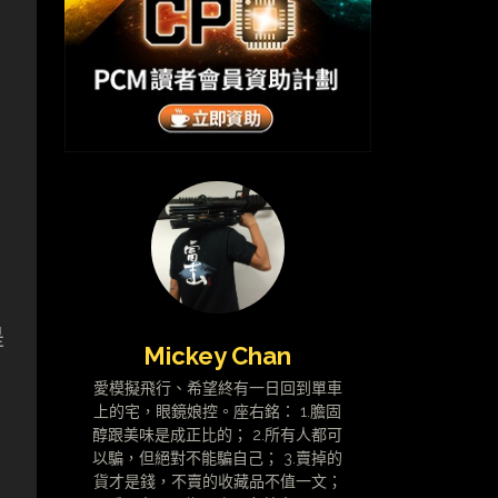
是
Mickey Chan
l
愛模擬飛行、希望終有一日回到單車
上的宅，眼鏡娘控。座右銘： 1.膽固
醇跟美味是成正比的； 2.所有人都可
以騙，但絕對不能騙自己； 3.賣掉的
貨才是錢，不賣的收藏品不值一文；