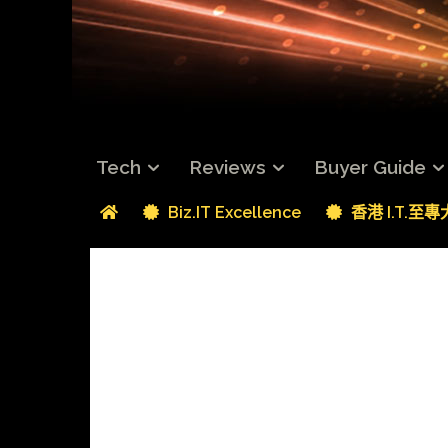
Tech
Reviews
Buyer Guide
Biz.IT Excellence
香港 I.T.至