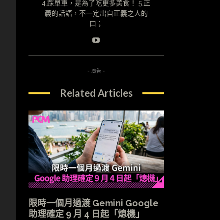
4.踩單車，是為了吃更多美食！ 5.正
義的話語，不一定出自正義之人的
口；
- 廣告 -
Related Articles
限時一個月過渡 Gemini Google
助理確定 9 月 4 日起「熄機」