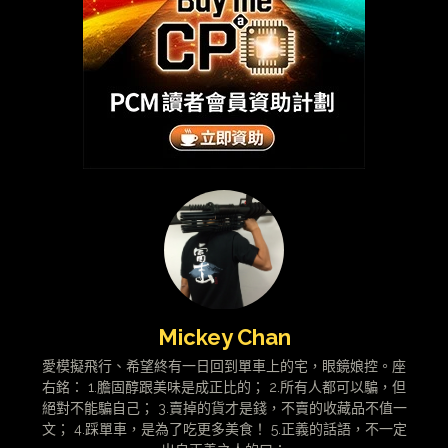
Mickey Chan
愛模擬飛行、希望終有一日回到單車上的宅，眼鏡娘控。座
右銘： 1.膽固醇跟美味是成正比的； 2.所有人都可以騙，但
絕對不能騙自己； 3.賣掉的貨才是錢，不賣的收藏品不值一
文； 4.踩單車，是為了吃更多美食！ 5.正義的話語，不一定