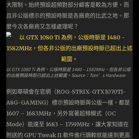
大限制。始終預設超頻對部分顧客是較為方便，而
且非公版標示的預設時脈是各廠商的比武之地。那
麼今次各廠商又怎樣處理呢？
以 GTX 1080 Ti 為例，公版時脈是 1480 – 1582MHz，但各非公版
的出廠預設時脈已超出上述範圍。Source：Tom’s Hardware
例如華碩會在官網（ROG-STRIX-GTX1070TI-
A8G-GAMING）標示預設時脈與公版一樣，都是
1607 – 1683MHz，另外寫著超頻模式（OC
Mode）能達至 1683 – 1759MHz，讓大家知道在
附送的 GPU Tweak II 軟件進行調較就能達到更高