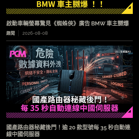
啟動車輛螢幕驚見《蜘蛛俠》廣告 BMW 車主嬲爆
趣聞
2026-08-08
國產路由器秘藏後門！逾 20 款型號每 35 秒自動連
線中國伺服器