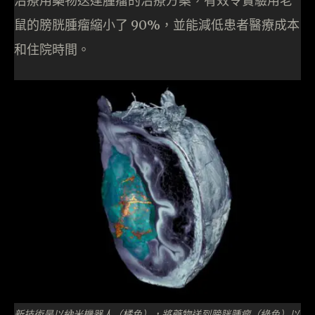
治療用藥物送達腫瘤的治療方案，有效令實驗用老
鼠的膀胱腫瘤縮小了 90%，並能減低患者醫療成本
和住院時間。
新技術是以納米機器人（橘色），將藥物送到膀胱腫瘤（綠色）以