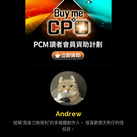
Andrew
號稱"周身刀無張利"的多媒體創作人。 很喜歡樂天熊仔的怪
叔叔。