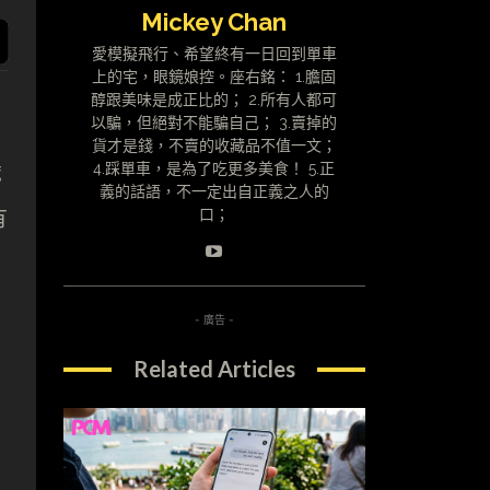
Mickey Chan
愛模擬飛行、希望終有一日回到單車
上的宅，眼鏡娘控。座右銘： 1.膽固
醇跟美味是成正比的； 2.所有人都可
以騙，但絕對不能騙自己； 3.賣掉的
貨才是錢，不賣的收藏品不值一文；
歲
4.踩單車，是為了吃更多美食！ 5.正
義的話語，不一定出自正義之人的
有
口；
- 廣告 -
Related Articles