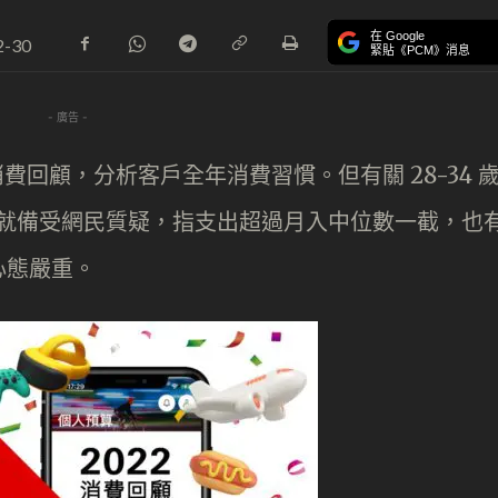
在 Google
2-30
緊貼《PCM》消息
- 廣告 -
消費回顧，分析客戶全年消費習慣。但有關 28-34 
00 就備受網民質疑，指支出超過月入中位數一截，也
心態嚴重。