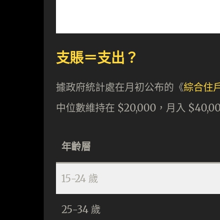
支賬＝支出？
據政府統計處在月初公布的《
綜合住
中位數維持在 $20,000，月入 $40
年齡層
15-24 歲
25-34 歲