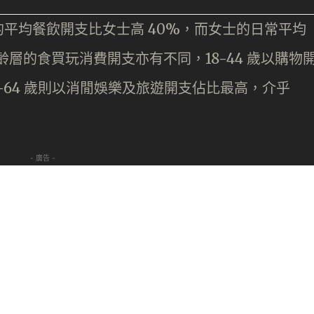
平均餐飲開支比女士高 40%，而女士的日常平均
齡層的食買玩消費開支亦有不同，18-44 歲以購物
45-64 歲則以消閒娛樂及旅遊開支佔比最高，介乎
- 廣告 -