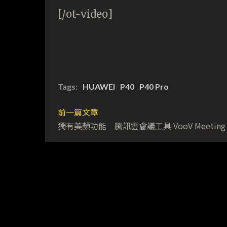
[/ot-video]
Tags:
HUAWEI
P40
P40 Pro
前一篇文章
獨有美顏功能 騰訊雲會議工具 VooV Meeting