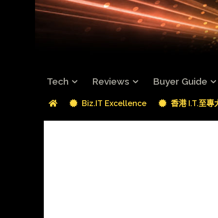
Tech
Reviews
Buyer Guide
Biz.IT Excellence
香港 I.T.至