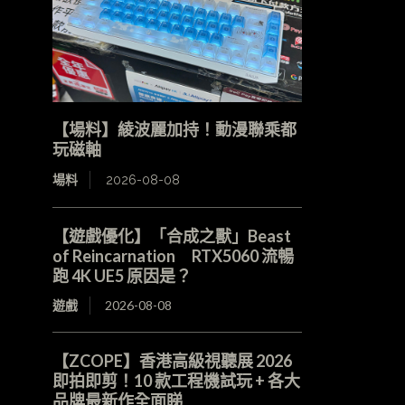
【場料】綾波麗加持！動漫聯乘都
玩磁軸
場料
2026-08-08
【遊戲優化】「合成之獸」Beast
of Reincarnation RTX5060 流暢
跑 4K UE5 原因是？
遊戲
2026-08-08
【ZCOPE】香港高級視聽展 2026
即拍即剪！10 款工程機試玩 + 各大
品牌最新作全面睇