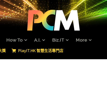
How To
A.I.
Biz.IT
More
專大獎
PlayIT.HK 智慧生活專門店