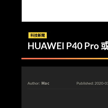
科技新聞
HUAWEI P40 P
Mac
2020-0
Author:
Published: