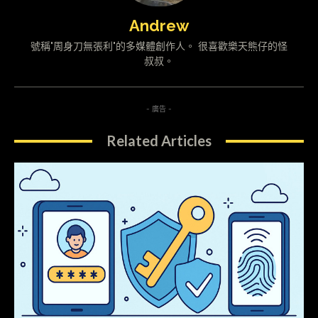
Andrew
號稱"周身刀無張利"的多媒體創作人。 很喜歡樂天熊仔的怪
叔叔。
- 廣告 -
Related Articles