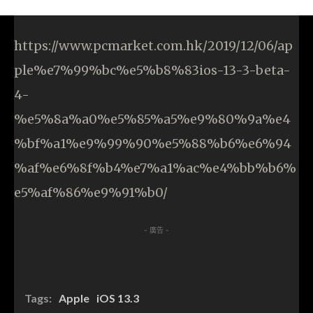
https://www.pcmarket.com.hk/2019/12/06/ap
ple%e7%99%bc%e5%b8%83ios-13-3-beta-
4-
%e5%8a%a0%e5%85%a5%e9%80%9a%e4
%bf%a1%e9%99%90%e5%88%b6%e6%94
%af%e6%8f%b4%e7%a1%ac%e4%bb%b6%
e5%af%86%e9%91%b0/
- 廣告 -
Tags:
Apple
iOS 13.3