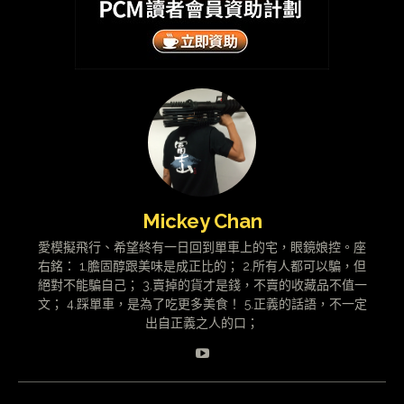
Mickey Chan
愛模擬飛行、希望終有一日回到單車上的宅，眼鏡娘控。座
右銘： 1.膽固醇跟美味是成正比的； 2.所有人都可以騙，但
絕對不能騙自己； 3.賣掉的貨才是錢，不賣的收藏品不值一
文； 4.踩單車，是為了吃更多美食！ 5.正義的話語，不一定
出自正義之人的口；