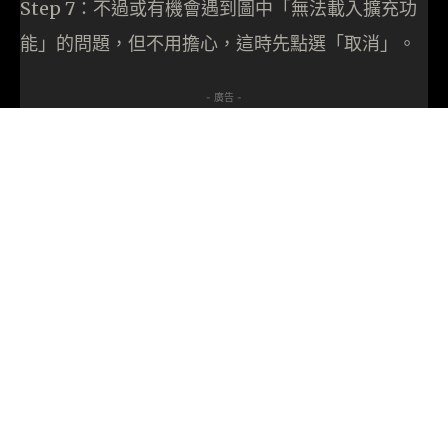
Step 7：不過或有機會遇到圖中「無法載入擴充功
能」的問題，但不用擔心，這時先點選「取消」。
- 廣告 -