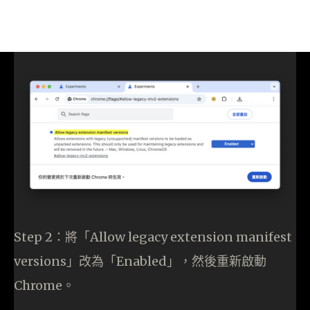
Step 2：將「Allow legacy extension manifest
versions」改為「Enabled」，然後重新啟動
Chrome。