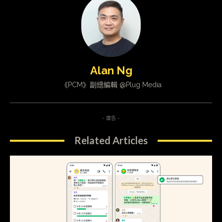
Alan Ng
《PCM》副總編輯 @Plug Media
- 廣告 -
Related Articles