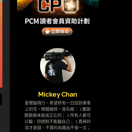
Mickey Chan
愛模擬飛行、希望終有一日回到單車
上的宅，眼鏡娘控。座右銘： 1.膽固
醇跟美味是成正比的； 2.所有人都可
以騙，但絕對不能騙自己； 3.賣掉的
貨才是錢，不賣的收藏品不值一文；