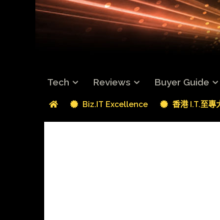
Tech
Reviews
Buyer Guide
Biz.IT Excellence
香港 I.T.至