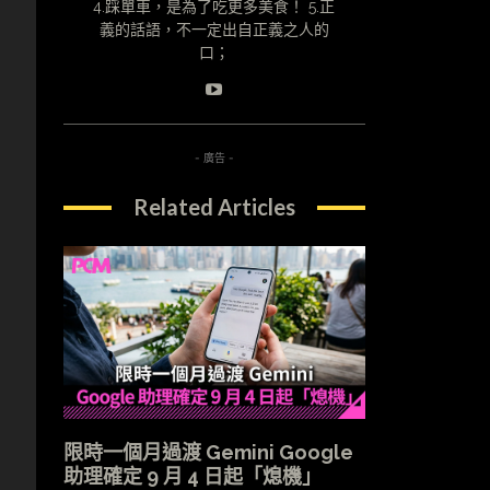
4.踩單車，是為了吃更多美食！ 5.正
義的話語，不一定出自正義之人的
口；
- 廣告 -
Related Articles
限時一個月過渡 Gemini Google
助理確定 9 月 4 日起「熄機」