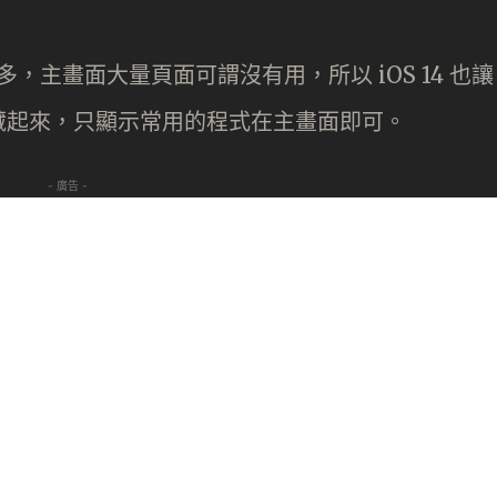
多，主畫面大量頁面可謂沒有用，所以 iOS 14 也讓
藏起來，只顯示常用的程式在主畫面即可。
- 廣告 -