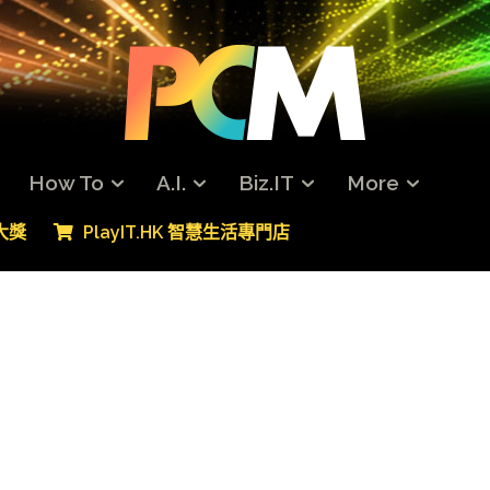
How To
A.I.
Biz.IT
More
專大獎
PlayIT.HK 智慧生活專門店