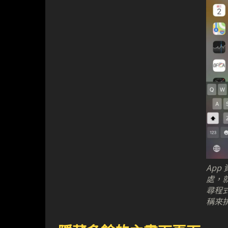
App
處，
尋程
稱來