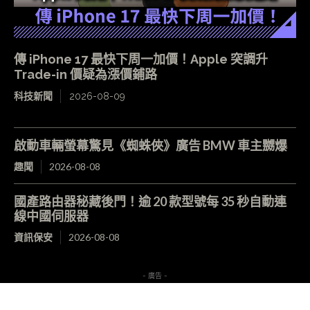
傳 iPhone 17 最快下周一加價！Apple 突調升
Trade-in 價疑為漲價鋪路
科技新聞
2026-08-09
啟動車輛螢幕驚見《蜘蛛俠》廣告 BMW 車主嬲爆
趣聞
2026-08-08
國產路由器秘藏後門！逾 20 款型號每 35 秒自動連
線中國伺服器
資訊保安
2026-08-08
- 廣告 -