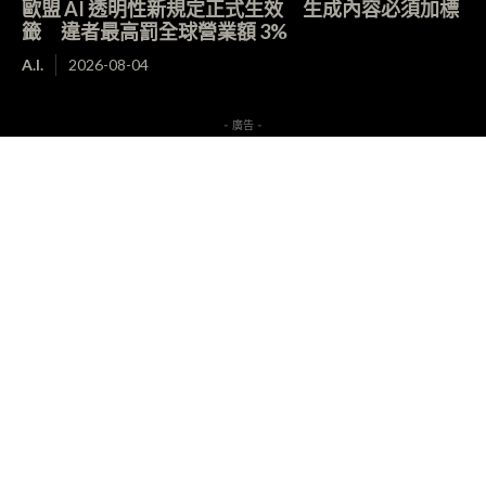
歐盟 AI 透明性新規定正式生效 生成內容必須加標
籤 違者最高罰全球營業額 3%
A.I.
2026-08-04
- 廣告 -