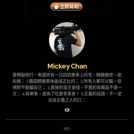
Mickey Chan
愛模擬飛行、希望終有一日回到單車上的宅，眼鏡娘控。座
右銘： 1.膽固醇跟美味是成正比的； 2.所有人都可以騙，但
絕對不能騙自己； 3.賣掉的貨才是錢，不賣的收藏品不值一
文； 4.踩單車，是為了吃更多美食！ 5.正義的話語，不一定
出自正義之人的口；
- 廣告 -