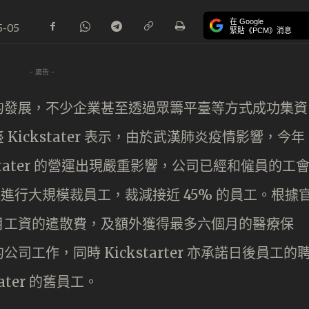
在 Google
5-05
緊貼《PCM》消息
- 廣告 -
的發展，不少企業甚至透過眾籌平臺等方式成功集資
ickstater 表示，由於武漢肺炎疫情影響，今年
stater 的營運出現嚴重影響，公司已經和僱員的工
1 日起進行大規模裁員工，裁減接近 45% 的員工。根據
月工資的遣散費，及額外獲得最多六個月的醫療保
工作，同時 Kickstarter 亦承諾日後員工的
ter 的舊員工。