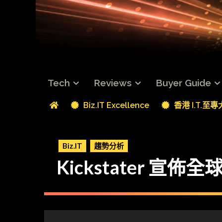
Tech
Reviews
Buyer Guide
Biz.IT Excellence
香港 I.T.至
Biz.IT
趨勢分析
Kickstater 宣佈全