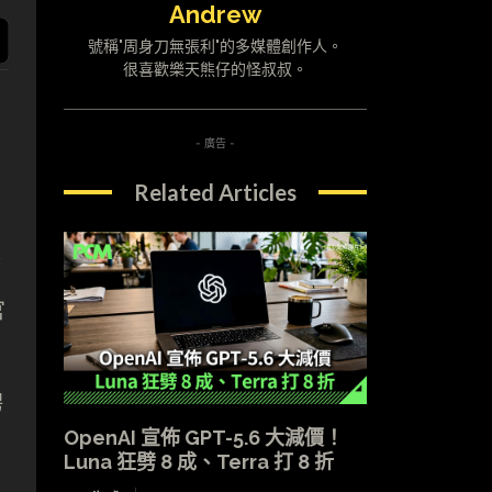
Andrew
號稱"周身刀無張利"的多媒體創作人。
很喜歡樂天熊仔的怪叔叔。
- 廣告 -
Related Articles
會
官
聘
OpenAI 宣佈 GPT-5.6 大減價！
Luna 狂劈 8 成、Terra 打 8 折