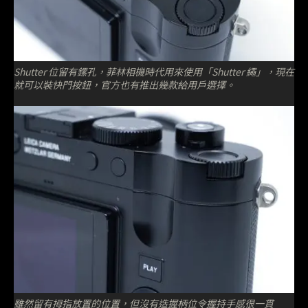
Shutter 位留有鏍孔，菲林相機時代用來使用「Shutter 繩」，現在
就可以裝快門按鈕，官方也有推出幾款給用戶選擇。
雖然留有拇指放置的位置，但沒有造握柄位令握持手感很一貫