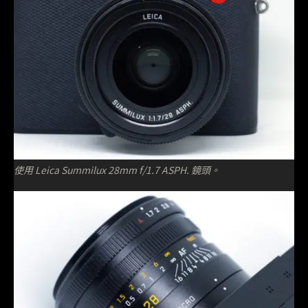
使用 Leica Summilux 28mm f/1.7 ASPH. 鏡頭。