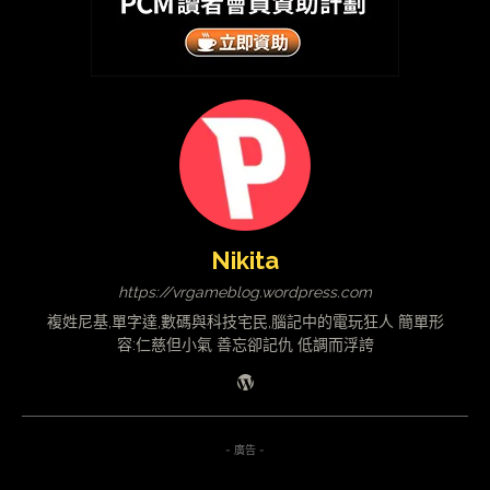
Nikita
https://vrgameblog.wordpress.com
複姓尼基,單字達,數碼與科技宅民,腦記中的電玩狂人 簡單形
容:仁慈但小氣 善忘卻記仇 低調而浮誇
- 廣告 -