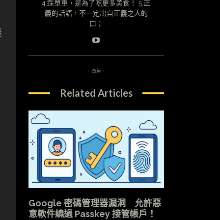
4.踩單車，是為了吃更多美食！ 5.正
義的話語，不一定出自正義之人的
口；
最
- 廣告 -
Related Articles
Google 密碼管理器漏洞 允許惡
意軟件繞過 Passkey 接管帳戶！