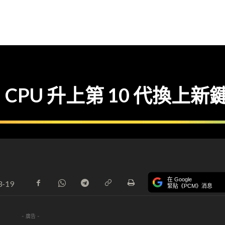
升級 CPU 升上第 10 代換上新
在 Google
3-19
緊貼《PCM》消息
- 廣告 -