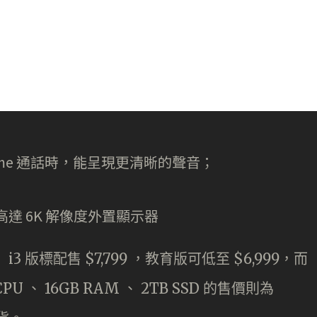
ime 通話時，能呈現更清晰的聲音；
支援高達 6K 解像度外置顯示器
 i3 版標配售 $7,799 ，教育版可低至 $6,999，而
CPU 、 16GB RAM 、 2TB SSD 的售價則為