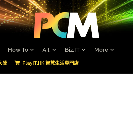
How To
A.I.
Biz.IT
More
專大獎
PlayIT.HK 智慧生活專門店