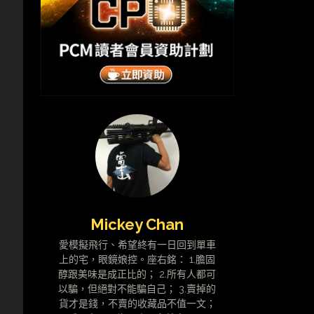
Mickey Chan
愛模擬飛行、希望終有一日回到單車
上的宅，眼鏡娘控。座右銘： 1.膽固
醇跟美味是成正比的； 2.所有人都可
以騙，但絕對不能騙自己； 3.賣掉的
貨才是錢，不賣的收藏品不值一文；