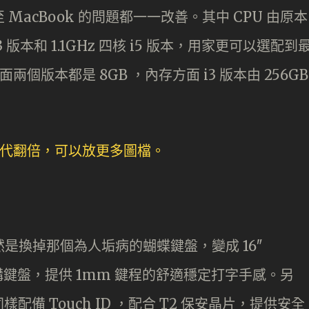
甚至 MacBook 的問題都一一改善。其中 CPU 由原本
核 i3 版本和 1.1GHz 四核 i5 版本，用家更可以選配到
體方面兩個版本都是 8GB ，內存方面 i3 版本由 256GB
良當然是換掉那個為人垢病的蝴蝶鍵盤，變成 16″
式結構鍵盤，提供 1mm 鍵程的舒適穩定打字手感。另
備 Touch ID ，配合 T2 保安晶片，提供安全