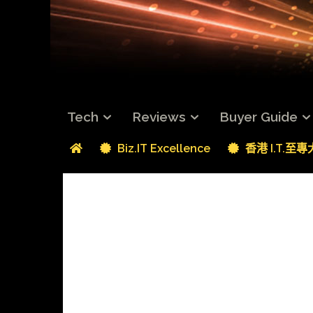
Tech
Reviews
Buyer Guide
Biz.IT Excellence
香港 I.T.至