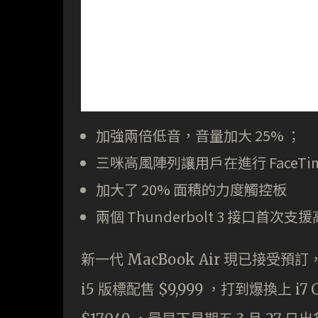
加強兩倍低音，音量加大 25% ；
三咪高風陣列讓用戶在進行 FaceT
加大了 20% 面積的力度觸控板
兩個 Thunderbolt 3 接口首次
新一代 MacBook Air 現已接受預訂，
i5 版標配售 $9,999 ，打到爆換上 i7 