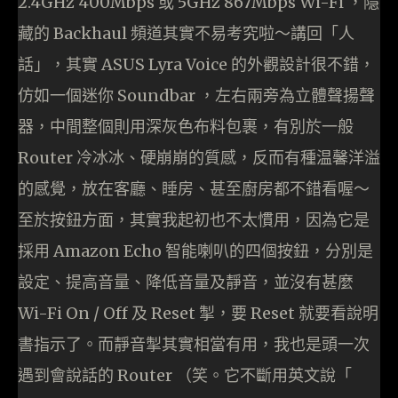
2.4GHz 400Mbps 或 5GHz 867Mbps Wi-Fi ，隱
藏的 Backhaul 頻道其實不易考究啦～講回「人
話」，其實 ASUS Lyra Voice 的外觀設計很不錯，
仿如一個迷你 Soundbar ，左右兩旁為立體聲揚聲
器，中間整個則用深灰色布料包裹，有別於一般
Router 冷冰冰、硬崩崩的質感，反而有種温馨洋溢
的感覺，放在客廳、睡房、甚至廚房都不錯看喔～
至於按鈕方面，其實我起初也不太慣用，因為它是
採用 Amazon Echo 智能喇叭的四個按鈕，分別是
設定、提高音量、降低音量及靜音，並沒有甚麼
Wi-Fi On / Off 及 Reset 掣，要 Reset 就要看說明
書指示了。而靜音掣其實相當有用，我也是頭一次
遇到會說話的 Router （笑。它不斷用英文說「