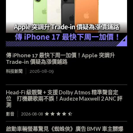
傳 iPhone 17 最快下周一加價！Apple 突調升
Trade-in 價疑為漲價鋪路
科技新聞
2026-08-09
Head-Fi 級靚聲 + 支援 Dolby Atmos 精準聲音定
位 打機聽歌兩不誤！Audeze Maxwell 2 ANC 評
測
影音
2026-08-08
啟動車輛螢幕驚見《蜘蛛俠》廣告 BMW 車主嬲爆