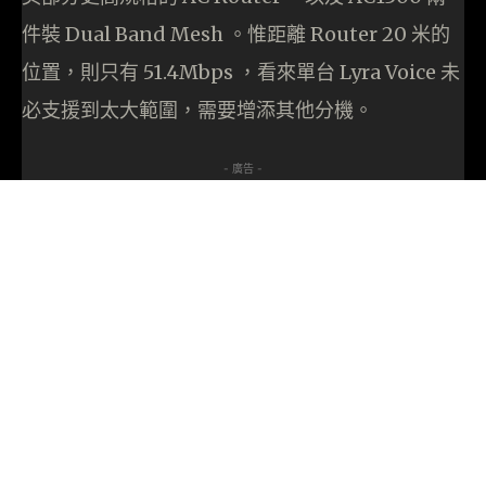
件裝 Dual Band Mesh 。惟距離 Router 20 米的
位置，則只有 51.4Mbps ，看來單台 Lyra Voice 未
必支援到太大範圍，需要增添其他分機。
- 廣告 -