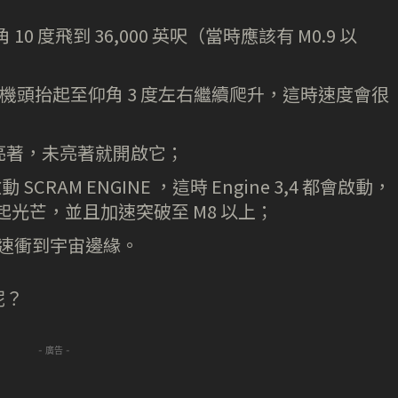
 10 度飛到 36,000 英呎（當時應該有 M0.9 以
慢慢把機頭抬起至仰角 3 度左右繼續爬升，這時速度會很
 是否已亮著，未亮著就開啟它；
 SCRAM ENGINE ，這時 Engine 3,4 都會啟動，
會亮起光芒，並且加速突破至 M8 以上；
倍音速衝到宇宙邊緣。
呢？
- 廣告 -