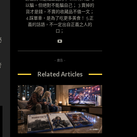
以騙，但絕對不能騙自己； 3.賣掉的
貨才是錢，不賣的收藏品不值一文；
4.踩單車，是為了吃更多美食！ 5.正
義的話語，不一定出自正義之人的
口；
秘
- 廣告 -
考
Related Articles
，