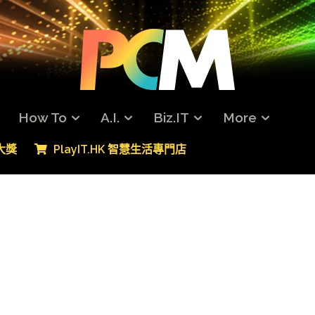
How To
A.I.
Biz.IT
More
專大獎
PlayIT.HK 智慧生活專門店