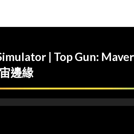
Simulator | Top Gun: Mave
宇宙邊緣