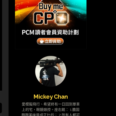
Mickey Chan
愛模擬飛行、希望終有一日回到單車
上的宅，眼鏡娘控。座右銘： 1.膽固
醇跟美味是成正比的； 2.所有人都可