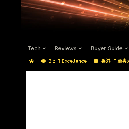
Tech
Reviews
Buyer Guide
Biz.IT Excellence
香港 I.T.至