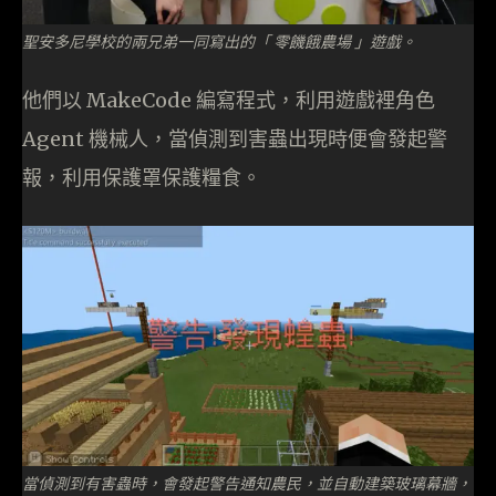
聖安多尼學校的兩兄弟一同寫出的「 零饑餓農場 」遊戲。
他們以 MakeCode 編寫程式，利用遊戲裡角色
Agent 機械人，當偵測到害蟲出現時便會發起警
報，利用保護罩保護糧食。
當偵測到有害蟲時，會發起警告通知農民，並自動建築玻璃幕牆，