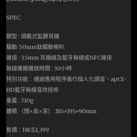
SPEC.
類型 : 頭戴式監聽耳機
驅動 :50mm鈦驅動喇叭
連接 : 3.5mm 耳機線及藍牙無線或NFC連接
無線連續播放時間 : 30小時
特別功能︰通過應用程序進行個人化調音、aptX-
HD藍牙無線音效技術
重量 : 710g
體積 （闊×高×深） :185×195×90mm
售價：HK$2,399