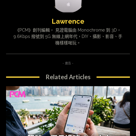
Lawrence
《PCM》創刊編輯， 見證電腦由 Monochrome 到 3D，
9.6Kbps 撥號到 5G 無線上網年代，DIY、攝影、影音、手
機樣樣啱玩。
- 廣告 -
Related Articles