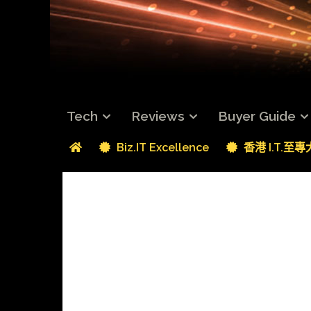
Tech
Reviews
Buyer Guide
Biz.IT Excellence
香港 I.T.至