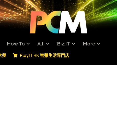
How To
A.I.
Biz.IT
More
專大獎
PlayIT.HK 智慧生活專門店