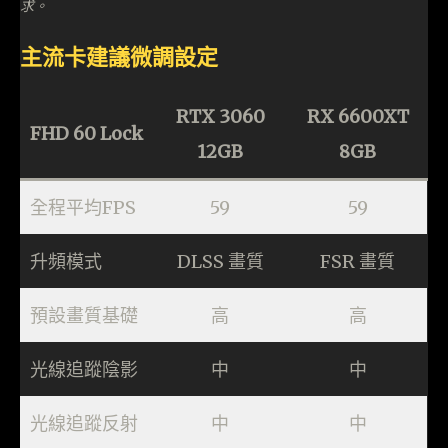
求。
主流卡建議微調設定
RTX 3060
RX 6600XT
FHD 60 Lock
12GB
8GB
全程平均FPS
59
59
升頻模式
DLSS 畫質
FSR 畫質
預設畫質基礎
高
高
光線追蹤陰影
中
中
光線追蹤反射
中
中