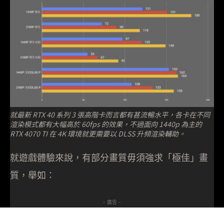
就最新 RTX 40 系列 3 張高階卡而言都有甚流暢水平，各卡在不同
渲染模式都有大幅高於 60fps 的效果，不過面向 1440p 為主的
RTX 4070 TI 在 4K 環境就更需要以 DLSS 升頻渲染輔助。
就遊戲體驗來說，有部分畫質毋須強求「極佳」畫
質，舉如：
- 廣告 -