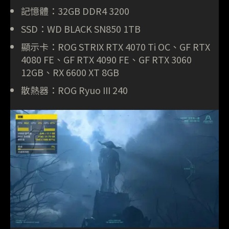
記憶體：32GB DDR4 3200
SSD：WD BLACK SN850 1TB
顯示卡：ROG STRIX RTX 4070 Ti OC、GF RTX
4080 FE、GF RTX 4090 FE、GF RTX 3060
12GB、RX 6600 XT 8GB
散熱器：ROG Ryuo III 240