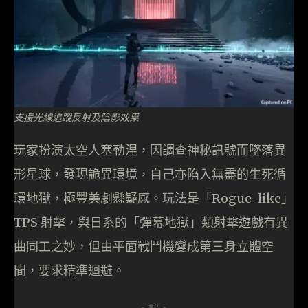
支援光線追蹤反射及陰影效果
玩家扮演太空人塞勒涅，因調查神秘訊號而墜落異
形星球，發現詭異環境，自己亦陷入無盡的生死循
環地獄，極豐美劇懸疑感。玩法是「Rogue-like」
TPS 射擊，與日系的「彈幕地獄」類射擊遊戲有異
曲同工之妙，但由平面戰鬥機變成第三身立體空
間，要求精準迴避。
- 廣告 -