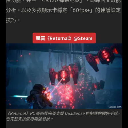
階功能，達至「4K120 彈幕地獄」，即睇內文效能
分析。以及多款顯示卡穩定「60fps+」的建議設定
技巧。
購買《Returnal》@Steam
《Returnal》PC 版同樣完美支援 DualSense 控制器的獨特手感，
也完整支援使用鍵盤滑鼠。