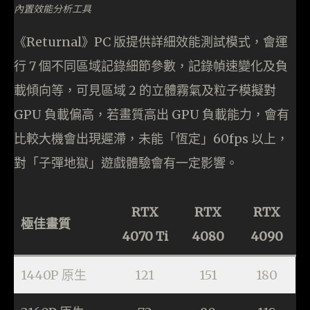
內置效能分析工具
《Returnal》PC 版提供詳細效能測試模式，會運
行 7 個不同區域記錄細節參數，記錄幀速變化及負
載傾向等，可見區域 2 的立體霧氣及粒子模擬對
GPU 負載偏高，若畫質高出 GPU 負載能力，會有
比較大機會出現遲滯，未能「恆定」60fps 以上，
對「子彈地獄」遊戲體驗會有一定影響。
RTX
RTX
RTX
極佳畫質
4070 Ti
4080
4090
1440P 原生
121
151
180