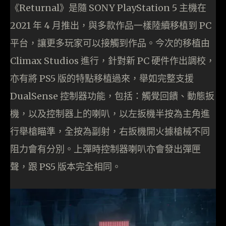
《Returnal》是隨 SONY PlayStation 5 主機在
2021 年 4 月推出，與多款作品一樣陸續移植到 PC
平台，讓更多玩家可以接觸到作品。今次的移植由
Climax Studios 進行，針對新 PC 硬件作出調校，
亦有將 PS5 版的特點移植過來，舉如完整支援
DualSense 控制器功能，包括：觸覺回饋、動態扳
機，以及控制器上的喇叭，以左扳機半按為主角進
行舉槍瞄準，全按為副射，右扳機開火據槍械不同
阻力會有分別。上彈時控制器喇叭亦會發出彈匣
聲，跟 PS5 版本完全相同。