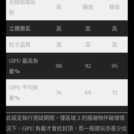
光線追蹤反
高
極佳
極佳
射
立體霧氣
高
高
高
粒子品質
高
高
高
GPU 最高負
98
92
95
載%
GPU 平均負
74
69
71
載%
此設定執行測試期間，僅區域 2 的極端物件破壞情
況下，GPU 負載才會近封頂，而一般遊玩亦甚少出