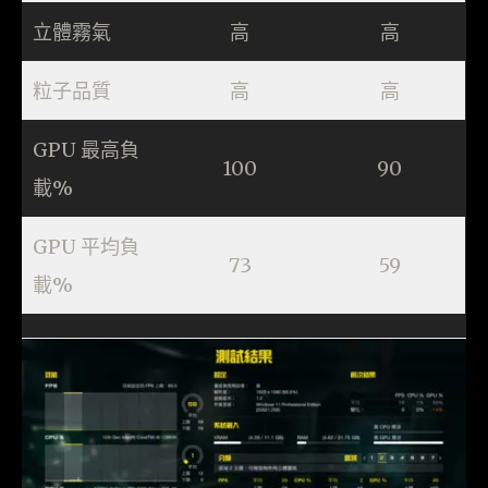
立體霧氣
高
高
粒子品質
高
高
GPU 最高負
100
90
載%
GPU 平均負
73
59
載%