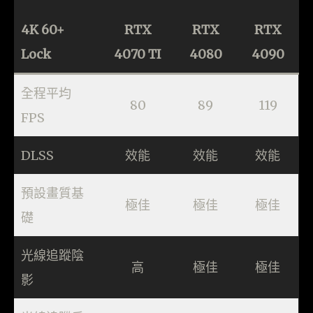
4K 60+
RTX
RTX
RTX
Lock
4070 TI
4080
4090
全程平均
80
89
119
FPS
DLSS
效能
效能
效能
預設畫質基
極佳
極佳
極佳
礎
光線追蹤陰
高
極佳
極佳
影