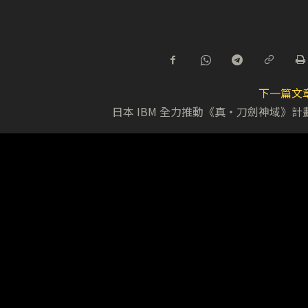
下一篇文
日本 IBM 全力推動《真‧刀劍神域》計