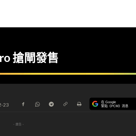
 Pro 搶閘發售
在 Google
2-23
緊貼《PCM》消息
- 廣告 -