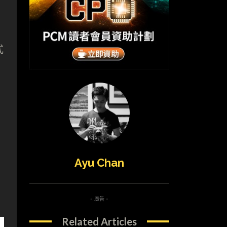
式
Ayu Chan
- 廣告 -
Related Articles