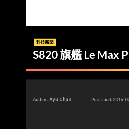
科技新聞
S820 旗艦 Le Max
Ayu Chan
2016-0
Author:
Published: