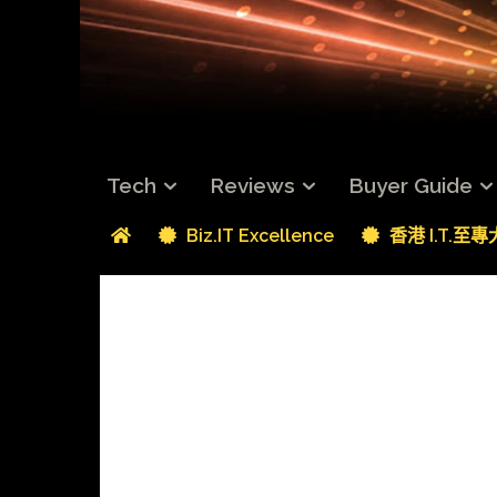
Tech
Reviews
Buyer Guide
Biz.IT Excellence
香港 I.T.至