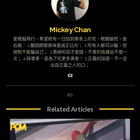
Mickey Chan
愛模擬飛行、希望終有一日回到單車上的宅，眼鏡娘控。座
右銘： 1.膽固醇跟美味是成正比的； 2.所有人都可以騙，但
絕對不能騙自己； 3.賣掉的貨才是錢，不賣的收藏品不值一
文； 4.踩單車，是為了吃更多美食！ 5.正義的話語，不一定
出自正義之人的口；
- 廣告 -
Related Articles