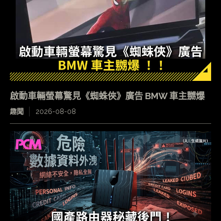
啟動車輛螢幕驚見《蜘蛛俠》廣告 BMW 車主嬲爆
趣聞
2026-08-08