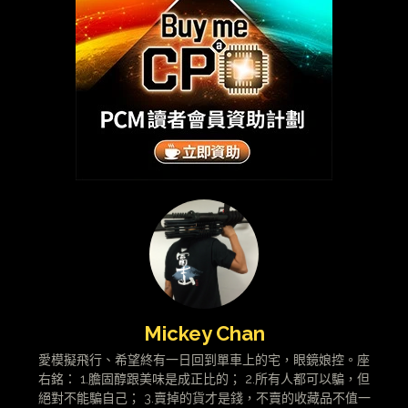
Mickey Chan
愛模擬飛行、希望終有一日回到單車上的宅，眼鏡娘控。座
右銘： 1.膽固醇跟美味是成正比的； 2.所有人都可以騙，但
絕對不能騙自己； 3.賣掉的貨才是錢，不賣的收藏品不值一