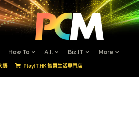
How To
A.I.
Biz.IT
More
專大獎
PlayIT.HK 智慧生活專門店