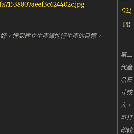
反應良好，達到建立生產線進行生產的目標。
第二
代產
品尺
寸較
大，
可打
印較