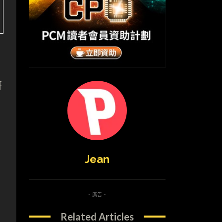
研
Jean
- 廣告 -
Related Articles