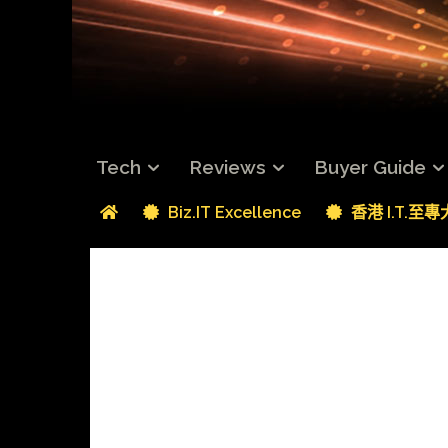
Tech
Reviews
Buyer Guide
Biz.IT Excellence
香港 I.T.至