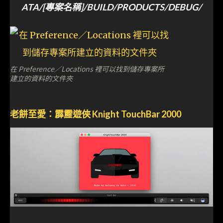
ATA/[專案名稱]/BUILD/PRODUCTS/DEBUG/
在 Preference／Locations 裡可以找到儲存專案所
建立的資料的文件夾
老餅至愛：霹靂遊俠 Knight TouchBar 2000