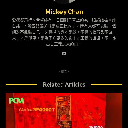
Mickey Chan
愛模擬飛行、希望終有一日回到單車上的宅，眼鏡娘控。座
右銘： 1.膽固醇跟美味是成正比的； 2.所有人都可以騙，但
絕對不能騙自己； 3.賣掉的貨才是錢，不賣的收藏品不值一
文； 4.踩單車，是為了吃更多美食！ 5.正義的話語，不一定
出自正義之人的口；
- 廣告 -
Related Articles