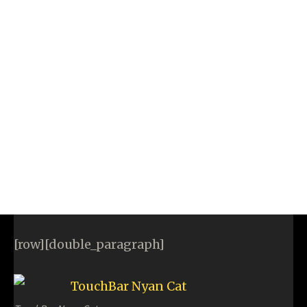
[row][double_paragraph]