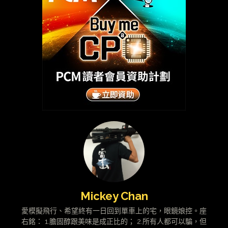
Mickey Chan
愛模擬飛行、希望終有一日回到單車上的宅，眼鏡娘控。座
右銘： 1.膽固醇跟美味是成正比的； 2.所有人都可以騙，但