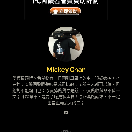
Mickey Chan
愛模擬飛行、希望終有一日回到單車上的宅，眼鏡娘控。座
右銘： 1.膽固醇跟美味是成正比的； 2.所有人都可以騙，但
絕對不能騙自己； 3.賣掉的貨才是錢，不賣的收藏品不值一
文； 4.踩單車，是為了吃更多美食！ 5.正義的話語，不一定
出自正義之人的口；
- 廣告 -