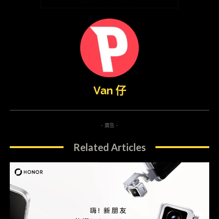
Van 仔
- 廣告 -
Related Articles