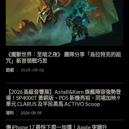
《魔獸世界：至暗之夜》 團隊分享「烏拉特克的詛
咒」新首領戰巧思
遊戲
2026-08-09
【2026 高級音響展】Astell&Kern 旗艦陣容強勢登
場！SP4000T 黃銅版、PD5 新機亮相，同場加映 9
單元 CLARUS 及平民黑馬 ACTIVO Scoop
場料
2026-08-09
傳 iPhone 17 最快下周一加價！Apple 突調升