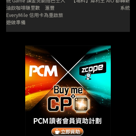
玩 Game 課金煲劇搭巴士入
【場料】犀利王 AIO 都轉新
油飲咖啡賺里數 滙豐
系統
EveryMile 信用卡為重啟旅
遊做準備