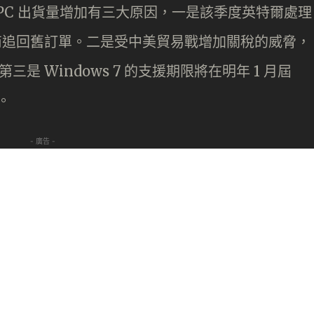
i 表示，PC 出貨量增加有三大原因，一是該季度英特爾處理
產商追回舊訂單。二是受中美貿易戰增加關稅的威脅，
是 Windows 7 的支援期限將在明年 1 月屆
。
- 廣告 -