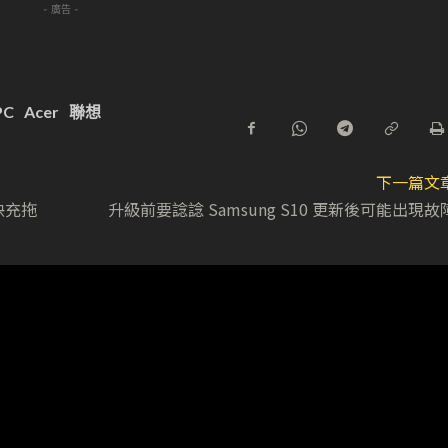
- 廣告 -
PC
Acer
聯想
下一篇文
快充拖
升級前要諗諗 Samsung S10 更新後可能出現故