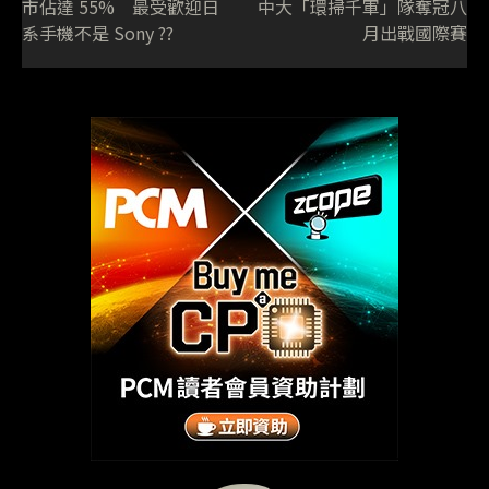
市佔達 55% 最受歡迎日
中大「環掃千軍」隊奪冠八
系手機不是 Sony ??
月出戰國際賽