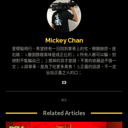
Mickey Chan
愛模擬飛行、希望終有一日回到單車上的宅，眼鏡娘控。座
右銘： 1.膽固醇跟美味是成正比的； 2.所有人都可以騙，但
絕對不能騙自己； 3.賣掉的貨才是錢，不賣的收藏品不值一
文； 4.踩單車，是為了吃更多美食！ 5.正義的話語，不一定
出自正義之人的口；
- 廣告 -
Related Articles