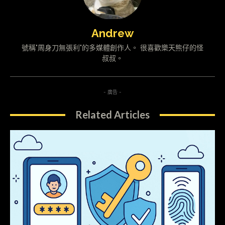
Andrew
號稱"周身刀無張利"的多媒體創作人。 很喜歡樂天熊仔的怪
叔叔。
- 廣告 -
Related Articles