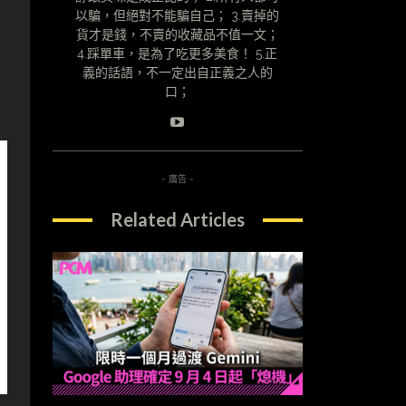
以騙，但絕對不能騙自己； 3.賣掉的
貨才是錢，不賣的收藏品不值一文；
4.踩單車，是為了吃更多美食！ 5.正
義的話語，不一定出自正義之人的
口；
- 廣告 -
Related Articles