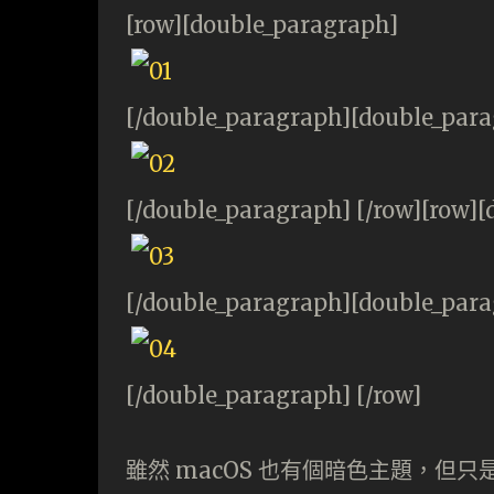
[row][double_paragraph]
[/double_paragraph][double_par
[/double_paragraph] [/row][row]
[/double_paragraph][double_par
[/double_paragraph] [/row]
雖然 macOS 也有個暗色主題，但只