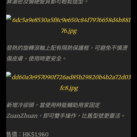
算濃密及偏硬髮質都可輕鬆造型。
發熱的旋轉滾軸上配有隔熱保護框，可避免不慎燙
傷皮膚，使用時更安全。
新增冷卻頭，當使用時能輔助用家固定
ZuanZhuan，即可雙手操作，比舊型號更靈活。
售價：HK$1,980