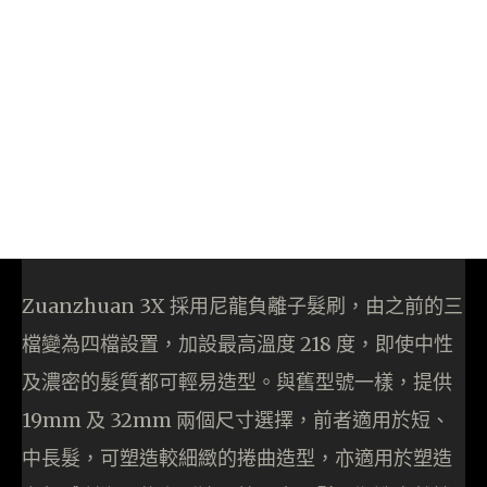
Zuanzhuan 3X 採用尼龍負離子髮刷，由之前的三
檔變為四檔設置，加設最高溫度 218 度，即使中性
及濃密的髮質都可輕易造型。與舊型號一樣，提供
19mm 及 32mm 兩個尺寸選擇，前者適用於短、
中長髮，可塑造較細緻的捲曲造型，亦適用於塑造