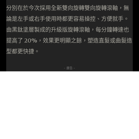
分別在於今次採用全新雙向旋轉雙向旋轉滾軸，無
論是左手或右手使用時都更容易操控、方便就手。
由黑鈦塗層製成的升級版旋轉滾軸，每分鐘轉速也
提高了 20%，效果更明顯之餘，塑造直髮或曲髮造
型都更快捷。
- 廣告 -