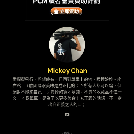
Mickey Chan
愛模擬飛行、希望終有一日回到單車上的宅，眼鏡娘控。座
右銘： 1.膽固醇跟美味是成正比的； 2.所有人都可以騙，但
絕對不能騙自己； 3.賣掉的貨才是錢，不賣的收藏品不值一
文； 4.踩單車，是為了吃更多美食！ 5.正義的話語，不一定
出自正義之人的口；
- 廣告 -