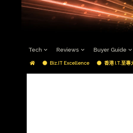
Tech
Reviews
Buyer Guide
Biz.IT Excellence
香港 I.T.至