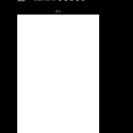
- 廣告 -