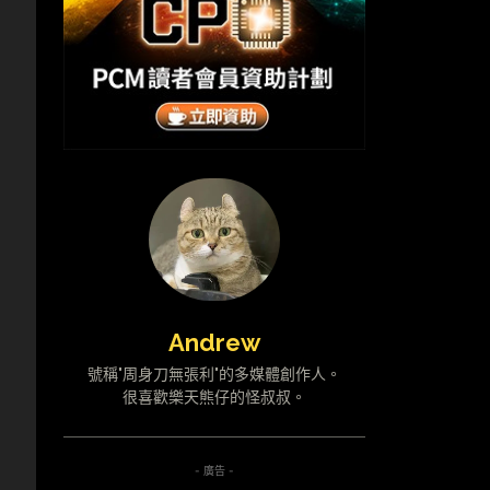
Andrew
號稱"周身刀無張利"的多媒體創作人。
很喜歡樂天熊仔的怪叔叔。
- 廣告 -