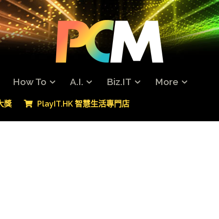
How To
A.I.
Biz.IT
More
專大獎
PlayIT.HK 智慧生活專門店