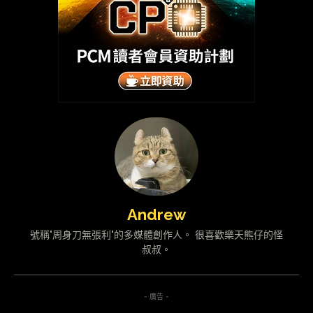
Andrew
號稱"周身刀無張利"的多媒體創作人。 很喜歡樂天熊仔的怪
叔叔。
- 廣告 -